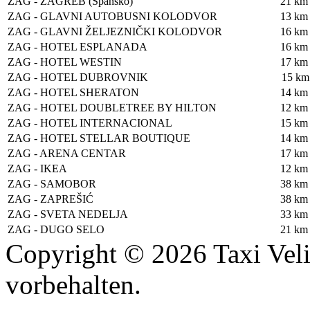
ZAG - ZAGREB (Špansko)
21 km
ZAG - GLAVNI AUTOBUSNI KOLODVOR
13 km
ZAG - GLAVNI ŽELJEZNIČKI KOLODVOR
16 km
ZAG - HOTEL ESPLANADA
16 km
ZAG - HOTEL WESTIN
17 km
ZAG - HOTEL DUBROVNIK
15 km
ZAG - HOTEL SHERATON
14 km
ZAG - HOTEL DOUBLETREE BY HILTON
12 km
ZAG - HOTEL INTERNACIONAL
15 km
ZAG - HOTEL STELLAR BOUTIQUE
14 km
ZAG - ARENA CENTAR
17 km
ZAG - IKEA
12 km
ZAG - SAMOBOR
38 km
ZAG - ZAPREŠIĆ
38 km
ZAG - SVETA NEDELJA
33 km
ZAG - DUGO SELO
21 km
Copyright © 2026 Taxi Veli
vorbehalten.