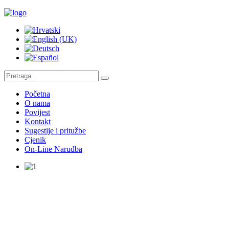
Početna
O nama
Povijest
Kontakt
Sugestije i pritužbe
Cjenik
On-Line Naruđba